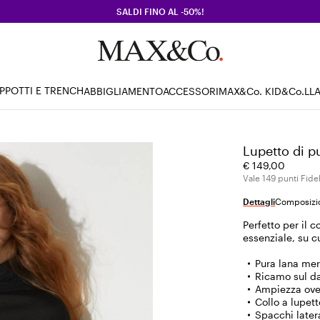
SALDI FINO AL -50%!
PPOTTI E TRENCH
ABBIGLIAMENTO
ACCESSORI
MAX&Co. KID
&Co.LL
Lupetto di p
€ 149,00
Vale 149 punti Fidel
Dettagli
Composizio
Perfetto per il 
essenziale, su c
Pura lana mer
Ricamo sul d
Ampiezza overs
Collo a lupet
Spacchi later