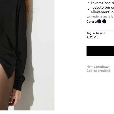
Lavorazione r
Tessuto princ
allevamenti co
La modella veste la
Colore:
Taglia italiana:
XS
S
M
L
Taglia:
Taglia:
Taglia:
Taglia:
XS
S
M
L
Nome prodotto:
Codice prodotto: