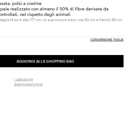
asata, polsi a costine
ipale realizzato con almeno il 50% di fibre derivate da
ntrollati, nel rispetto degli animali
 taglia M ed è alta 177 cm. Le sue misure sono: vita 63 cm e fianchi 89 cm
CONVERSIONE TAGLIE
AGGIUNGI ALLA SHOPPING BAG
LABRADOR
8361026402009