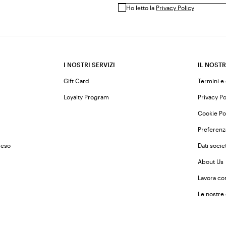
Ho letto la
Privacy Policy
I NOSTRI SERVIZI
IL NOSTR
Gift Card
Termini e
Loyalty Program
Privacy Po
Cookie Po
Preferenz
reso
Dati societ
About Us
Lavora co
Le nostre