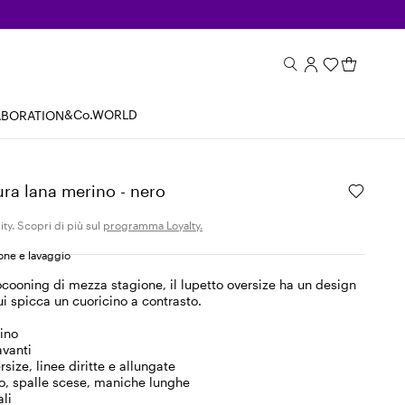
&Co.WORLD
ABORATION
ura lana merino - nero
ity. Scopri di più sul
programma Loyalty.
ne e lavaggio
cocooning di mezza stagione, il lupetto oversize ha un design
ui spicca un cuoricino a contrasto.
ino
avanti
ize, linee diritte e allungate
to, spalle scese, maniche lunghe
ali