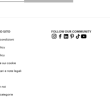
O SITO
FOLLOW OUR COMMUNITY
 condizioni
licy
licy
e sui cookie
ari e note legali
n noi
 categorie