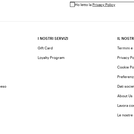
Ho letto la
Privacy Policy
I NOSTRI SERVIZI
IL NOSTR
Gift Card
Termini e
Loyalty Program
Privacy Po
Cookie Po
Preferenz
reso
Dati societ
About Us
Lavora co
Le nostre