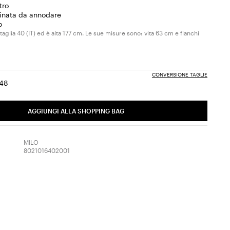
tro
dinata da annodare
o
taglia 40 (IT) ed è alta 177 cm. Le sue misure sono: vita 63 cm e fianchi
CONVERSIONE TAGLIE
48
ia:
aglia:
Taglia:
6
48
AGGIUNGI ALLA SHOPPING BAG
MILO
8021016402001