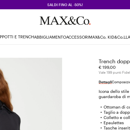
SALDI FINO AL -50%!
PPOTTI E TRENCH
ABBIGLIAMENTO
ACCESSORI
MAX&Co. KID
&Co.LL
Trench doppi
€ 199,00
Vale 199 punti Fidel
Dettagli
Composizio
Icona dello stil
guardaroba di m
Ottoman di c
Taglio a dopp
Colletto e col
Epaulettes
Tasche inseri