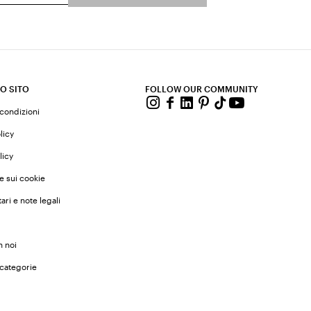
O SITO
FOLLOW OUR COMMUNITY
 condizioni
licy
licy
e sui cookie
ari e note legali
n noi
 categorie