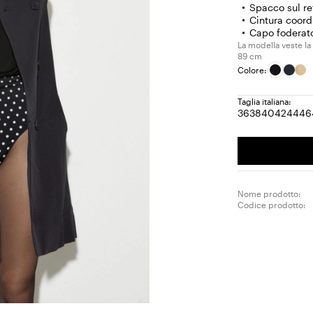
Spacco sul re
Cintura coor
Capo foderat
La modella veste la 
89 cm
Colore:
Taglia italiana:
36
38
40
42
44
46
Taglia:
Taglia:
Taglia:
Taglia:
Tagl
T
36
38
40
42
44
4
Nome prodotto:
Codice prodotto: