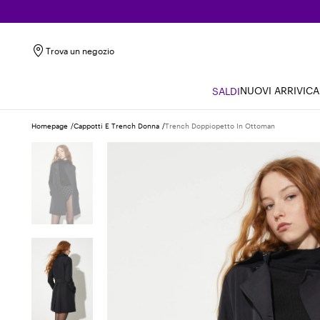
Trova un negozio
NUOVI ARRIVI
CA
SALDI
Homepage
Cappotti E Trench Donna
Trench Doppiopetto In Ottoman