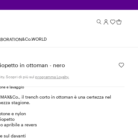
&Co.WORLD
ABORATION
opetto in ottoman - nero
ity. Scopri di più sul
programma Loyalty.
ne e lavaggio
e MAX&Co., il trench corto in ottoman è una certezza nel
ezza stagione.
otone e nylon
iopetto
lo apribile a revers
te sul davanti