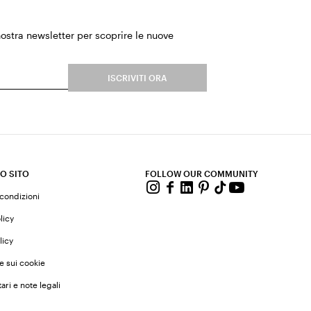
 nostra newsletter per scoprire le nuove
.
ISCRIVITI ORA
O SITO
FOLLOW OUR COMMUNITY
 condizioni
licy
licy
e sui cookie
ari e note legali