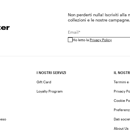
Non perderti nulla! Iscriviti alla
collezioni e le nostre campagne
ter
Email*
Ho letto la
Privacy Policy
I NOSTRI SERVIZI
IL NOSTR
Gift Card
Termini e
Loyalty Program
Privacy Po
Cookie Po
Preferenz
reso
Dati societ
About Us