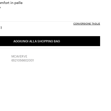
mfort in pelle
o
CONVERSIONE TAGLIE
41
a:
glia:
Taglia:
0
41
o
AGGIUNGI ALLA SHOPPING BAG
to
MCAVERVE
6521056602001