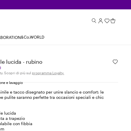
&Co.WORLD
ABORATION
le lucida - rubino
0
ty. Scopri di più sul
programma Loyalty.
ne e lavaggio
nile e tacco disegnato per unire slancio e comfort: le
e pulite saranno perfette tra occasioni speciali e chic
le lucida
ata a trapezio
olabile con fibbia
 cm