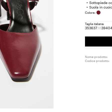
Sottopiede co
Suola in cuoi
Colore:
Taglia italiana:
35
36
37
38
39
40
Taglia:
Taglia:
Taglia:
Taglia:
Tagli
Ta
35
36
37
38
39
4
Prodott
termina
Nome prodotto:
Codice prodotto: