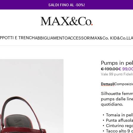
SALDI FINO AL -50%!
PPOTTI E TRENCH
ABBIGLIAMENTO
ACCESSORI
MAX&Co. KID
&Co.LL
Pumps in pel
Prezzo
Prezzo
€ 199,00
€ 99,0
originale
corrente
Vale 99 punti Fideli
€
€
Dettagli
Composizio
199,00
99,00
Silhouette femmi
pumps dalle line
quotidiano.
Tomaia in pel
Punta affusol
Cinturino reg
Tacco alto 9