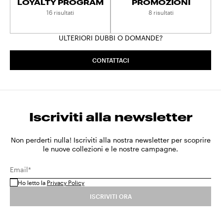
LOYALTY PROGRAM
PROMOZIONI
16 risultati
8 risultati
ULTERIORI DUBBI O DOMANDE?
CONTATTACI
Iscriviti alla newsletter
Non perderti nulla! Iscriviti alla nostra newsletter per scoprire
le nuove collezioni e le nostre campagne.
Email*
Ho letto la
Privacy Policy
ISCRIVITI ORA