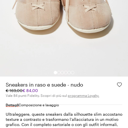
Sneakers in raso e suede - nudo
Prezzo
Prezzo
€ 169,00
€ 84,00
originale
corrente
Vale 84 punti Fidelity. Scopri di più sul
programma Loyalty.
€
€
Dettagli
Composizione e lavaggio
169,00
84,00
Ultraleggere, queste sneakers dalla silhouette slim accostano
texture a contrasto e trasformano l’allacciatura in un motivo
grafico. Con il completo sartoriale o con gli outfit informali,