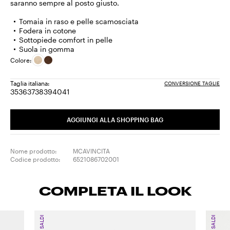
saranno sempre al posto giusto.
Tomaia in raso e pelle scamosciata
Fodera in cotone
Sottopiede comfort in pelle
Suola in gomma
Colore:
Taglia italiana:
CONVERSIONE TAGLIE
35
36
37
38
39
40
41
Taglia:
Taglia:
Taglia:
Taglia:
Taglia:
Taglia:
Taglia:
35
36
37
38
39
40
41
AGGIUNGI ALLA SHOPPING BAG
Nome prodotto:
MCAVINCITA
Codice prodotto:
6521086702001
COMPLETA IL LOOK
SALDI
SALDI