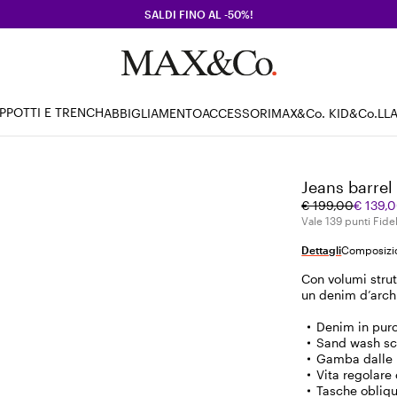
SALDI FINO AL -50%!
PPOTTI E TRENCH
ABBIGLIAMENTO
ACCESSORI
MAX&Co. KID
&Co.LL
Jeans barrel 
Prezzo
Prezzo
€ 199,00
€ 139,
originale
corrente
Vale 139 punti Fidel
€
€
Dettagli
Composizio
199,00
139,00
Con volumi strut
un denim d’arch
Denim in pur
Sand wash sc
Gamba dalle 
Vita regolare
Tasche obliqu