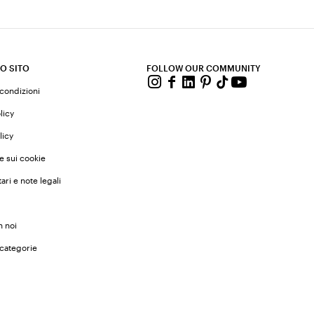
O SITO
FOLLOW OUR COMMUNITY
 condizioni
licy
licy
e sui cookie
ari e note legali
n noi
 categorie