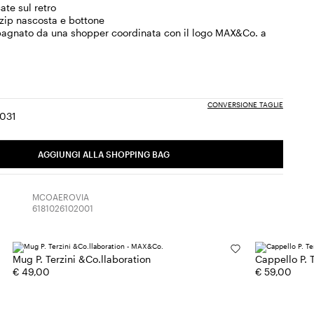
ate sul retro
zip nascosta e bottone
gnato da una shopper coordinata con il logo MAX&Co. a
CONVERSIONE TAGLIE
30
31
a:
glia:
Taglia:
Taglia:
30
31
AGGIUNGI ALLA SHOPPING BAG
MCOAEROVIA
6181026102001
Mug P. Terzini &Co.llaboration
Cappello P. 
€ 49,00
€ 59,00