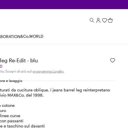
&Co.WORLD
ABORATION
leg Re-Edit - blu
00
ity. Scopri di più sul
programma Loyalty.
ne e lavaggio
turati da cuciture oblique, i jeans barrel leg reinterpretano
ivio MAX&Co. del 1998.
o cotone
uro
linee curve
 con passanti
e e taschino sul davanti