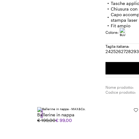
Tasche applic
Chiusura con 
Capo accompa
stampa laser
Fit ampio
Colore:
Taglia italiana:
24
25
26
27
28
29
Taglia:
Taglia:
Taglia:
Taglia:
Tagli
Ta
24
25
26
27
28
29
Nome prodotto:
Codice prodotto:
SALDI
Ballerine in nappa
€ 199,00
€ 99,00