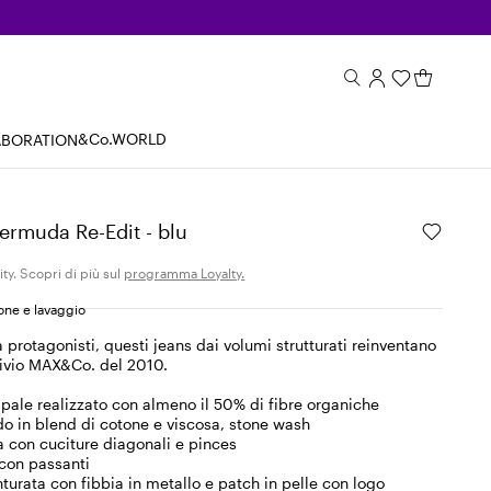
&Co.WORLD
ABORATION
ermuda Re-Edit - blu
ity. Scopri di più sul
programma Loyalty.
ne e lavaggio
 protagonisti, questi jeans dai volumi strutturati reinventano
ivio MAX&Co. del 2010.
ipale realizzato con almeno il 50% di fibre organiche
 in blend di cotone e viscosa, stone wash
con cuciture diagonali e pinces
 con passanti
turata con fibbia in metallo e patch in pelle con logo