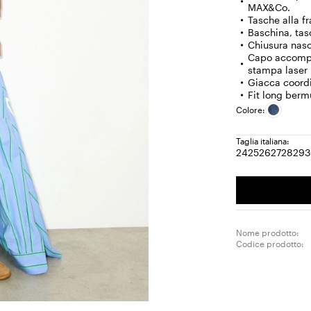
MAX&Co.
Tasche alla fr
Baschina, tas
Chiusura nasc
Capo accompa
stampa laser
Giacca coordi
Fit long ber
Colore:
Taglia italiana:
24
25
26
27
28
29
Taglia:
Taglia:
Taglia:
Taglia:
Tagli
Ta
24
25
26
27
28
29
Nome prodotto:
Codice prodotto: