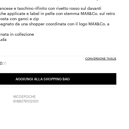
ancese e taschino rifinito con rivetto rosso sul davanti
che applicate e label in pelle con stemma MAX&Co. sul retro
osta con ganci e zip
gnato da una shopper coordinata con il logo MAX&Co. a
nata in collezione
muda
CONVERSIONE TAGLIE
30
31
a:
glia:
Taglia:
Taglia:
30
31
Prodotto
AGGIUNGI ALLA SHOPPING BAG
terminato
MCOEPOCHE
6186076102001