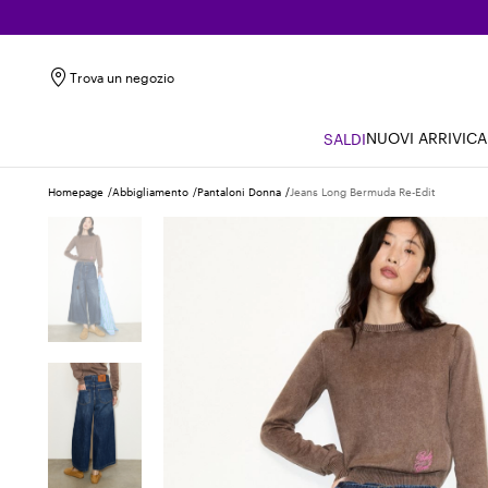
Trova un negozio
NUOVI ARRIVI
CA
SALDI
Homepage
Abbigliamento
Pantaloni Donna
Jeans Long Bermuda Re-Edit