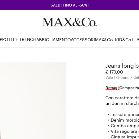
SALDI FINO AL -50%!
PPOTTI E TRENCH
ABBIGLIAMENTO
ACCESSORI
MAX&Co. KID
&Co.LL
Jeans long b
€ 179,00
Vale 179 punti Fidel
Dettagli
Composizio
Con carattere da
un denim d’arch
Tessuto princ
Denim morbido
Gamba ampia 
Vita regolare
Cintura impun