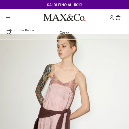
SALDI FINO AL -50%!
Abiti E Tute Donna
Cerca