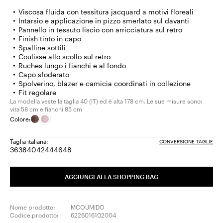
Viscosa fluida con tessitura jacquard a motivi floreali
Intarsio e applicazione in pizzo smerlato sul davanti
Pannello in tessuto liscio con arricciatura sul retro
Finish tinto in capo
Spalline sottili
Coulisse allo scollo sul retro
Ruches lungo i fianchi e al fondo
Capo sfoderato
Spolverino, blazer e camicia coordinati in collezione
Fit regolare
La modella veste la taglia 40 (IT) ed è alta 178 cm. Le sue misure sono:
vita 58 cm e fianchi 85 cm
Colore:
Taglia italiana:
CONVERSIONE TAGLIE
36
38
40
42
44
46
48
Taglia:
Taglia:
Taglia:
Taglia:
Taglia:
Taglia:
Taglia:
36
38
40
42
44
46
48
AGGIUNGI ALLA SHOPPING BAG
Nome prodotto:
MCOUMIDO
Codice prodotto:
6226016102004