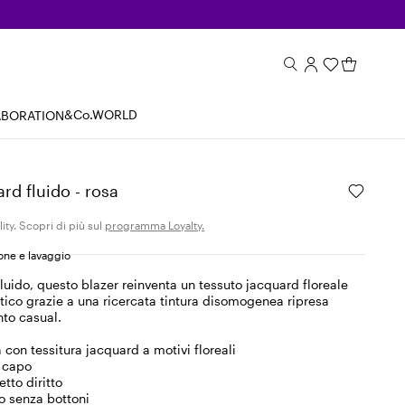
&Co.WORLD
ABORATION
rd fluido - rosa
ity. Scopri di più sul
programma Loyalty.
ne e lavaggio
fluido, questo blazer reinventa un tessuto jacquard floreale
tico grazie a una ricercata tintura disomogenea ripresa
nto casual.
 con tessitura jacquard a motivi floreali
n capo
tto diritto
o senza bottoni