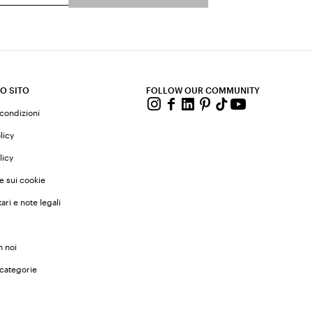
O SITO
FOLLOW OUR COMMUNITY
 condizioni
licy
licy
e sui cookie
ari e note legali
n noi
 categorie