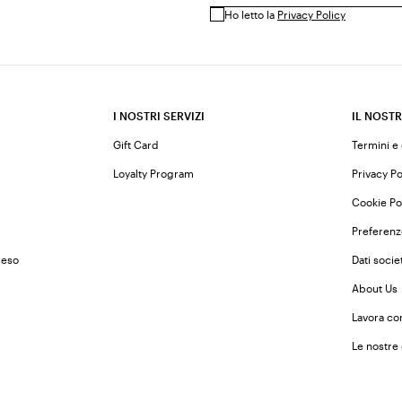
Ho letto la
Privacy Policy
I NOSTRI SERVIZI
IL NOSTR
Gift Card
Termini e
Loyalty Program
Privacy Po
Cookie Po
Preferenz
reso
Dati societ
About Us
Lavora co
Le nostre