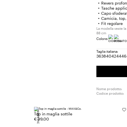
Revers profon
Tasche applica
Capo sfodera
Camicia, top, 
Fit regolare
La modella veste la 
88 cm
Colore:
Taglia italiana:
36
38
40
42
44
46
Taglia:
Taglia:
Taglia:
Taglia:
Tagl
T
36
38
40
42
44
4
Nome prodotto:
Codice prodotto:
NUOVI ARRIVI
Top in maglia sottile
€ 99,00