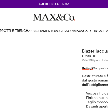
SALDI FINO AL -50%!
PPOTTI E TRENCH
ABBIGLIAMENTO
ACCESSORI
MAX&Co. KID
&Co.LL
Blazer jacqua
€ 239,00
Vale 239 punti Fidel
Dettagli
Composizio
Destrutturato e 
dal gusto roman
dall’abbigliame
Viscosa fluida
Finish tinto i
Taglio monope
Davanti apert