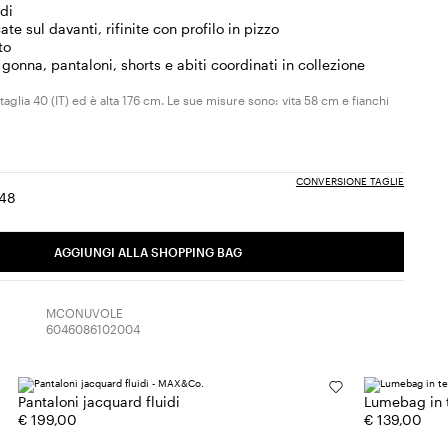
di
te sul davanti, rifinite con profilo in pizzo
to
gonna, pantaloni, shorts e abiti coordinati in collezione
taglia 40 (IT) ed è alta 176 cm. Le sue misure sono: vita 58 cm e fianchi
CONVERSIONE TAGLIE
48
ia:
aglia:
Taglia:
6
48
AGGIUNGI ALLA SHOPPING BAG
MCONUVOLE
6046086102004
Pantaloni jacquard fluidi
Lumebag in 
€ 199,00
€ 139,00