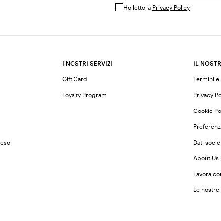
Ho letto la
Privacy Policy
I NOSTRI SERVIZI
IL NOSTR
Gift Card
Termini e
Loyalty Program
Privacy Po
Cookie Po
Preferenz
reso
Dati societ
About Us
Lavora co
Le nostre