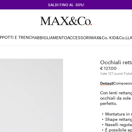
SALDI FINO AL -50%!
PPOTTI E TRENCH
ABBIGLIAMENTO
ACCESSORI
MAX&Co. KID
&Co.LL
Occhiali rett
€ 127,00
Vale 127 punti Fidel
Dettagli
Composizio
Con lenti rettan
occhiali da sol
perfetto.
Montatura in 
Shape rettan
Naselli regola
È possibile ap