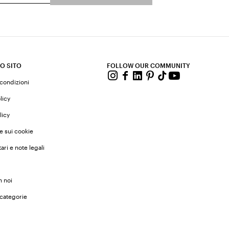
O SITO
FOLLOW OUR COMMUNITY
 condizioni
licy
licy
e sui cookie
ari e note legali
n noi
 categorie