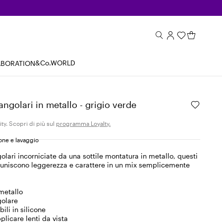
&Co.WORLD
ABORATION
angolari in metallo - grigio verde
ity. Scopri di più sul
programma Loyalty.
ne e lavaggio
golari incorniciate da una sottile montatura in metallo, questi
e uniscono leggerezza e carattere in un mix semplicemente
metallo
golare
bili in silicone
plicare lenti da vista