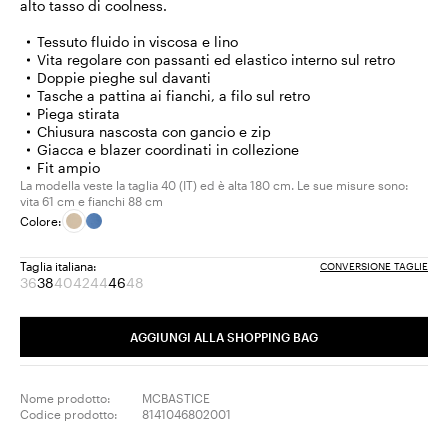
alto tasso di coolness.
Tessuto fluido in viscosa e lino
Vita regolare con passanti ed elastico interno sul retro
Doppie pieghe sul davanti
Tasche a pattina ai fianchi, a filo sul retro
Piega stirata
Chiusura nascosta con gancio e zip
Giacca e blazer coordinati in collezione
Fit ampio
La modella veste la taglia 40 (IT) ed è alta 180 cm. Le sue misure sono:
vita 61 cm e fianchi 88 cm
Colore:
Taglia italiana:
CONVERSIONE TAGLIE
36
38
40
42
44
46
48
Taglia:
Taglia:
Taglia:
Taglia:
Taglia:
Taglia:
Taglia:
36
38
40
42
44
46
48
Prodotto
Prodotto
Prodotto
Prodotto
Prodotto
AGGIUNGI ALLA SHOPPING BAG
terminato
terminato
terminato
terminato
terminato
Nome prodotto:
MCBASTICE
Codice prodotto:
8141046802001