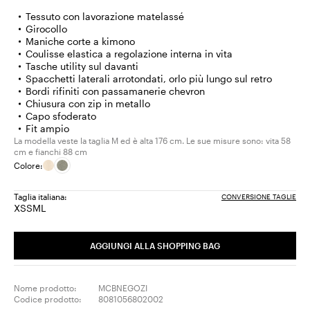
Tessuto con lavorazione matelassé
Girocollo
Maniche corte a kimono
Coulisse elastica a regolazione interna in vita
Tasche utility sul davanti
Spacchetti laterali arrotondati, orlo più lungo sul retro
Bordi rifiniti con passamanerie chevron
Chiusura con zip in metallo
Capo sfoderato
Fit ampio
La modella veste la taglia M ed è alta 176 cm. Le sue misure sono: vita 58
cm e fianchi 88 cm
Colore:
Taglia italiana:
CONVERSIONE TAGLIE
XS
S
M
L
Taglia:
Taglia:
Taglia:
Taglia:
XS
S
M
L
AGGIUNGI ALLA SHOPPING BAG
Nome prodotto:
MCBNEGOZI
Codice prodotto:
8081056802002