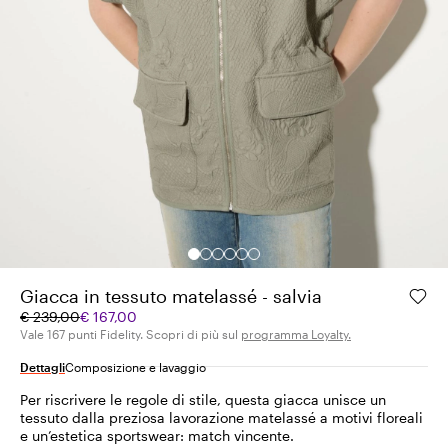
Giacca in tessuto matelassé - salvia
Prezzo
Prezzo
€ 239,00
€ 167,00
originale
corrente
Vale 167 punti Fidelity. Scopri di più sul
programma Loyalty.
€
€
Dettagli
Composizione e lavaggio
239,00
167,00
Per riscrivere le regole di stile, questa giacca unisce un
tessuto dalla preziosa lavorazione matelassé a motivi floreali
e un’estetica sportswear: match vincente.