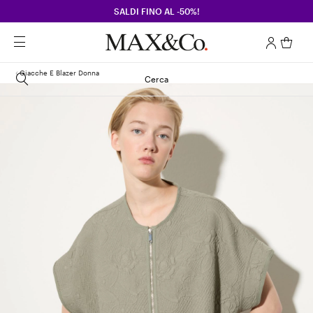
SALDI FINO AL -50%!
Giacche E Blazer Donna
Cerca