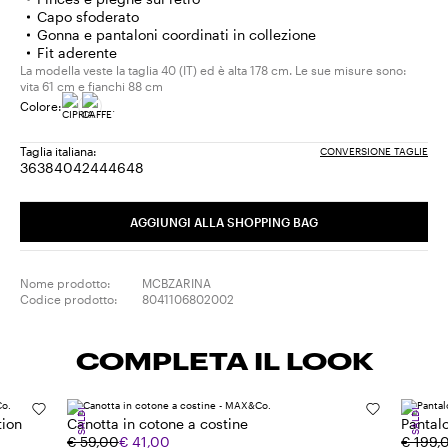
Capo sfoderato
Gonna e pantaloni coordinati in collezione
Fit aderente
La modella veste la taglia 40 (IT) ed è alta 178 cm. Le sue misure sono:
vita 61 cm e fianchi 88 cm
Colore:
Taglia italiana:
CONVERSIONE TAGLIE
36
38
40
42
44
46
48
Taglia:
Taglia:
Taglia:
Taglia:
Taglia:
Taglia:
Taglia:
36
38
40
42
44
46
48
AGGIUNGI ALLA SHOPPING BAG
Nome prodotto:
MCBZARINA
Codice prodotto:
8041106802002
COMPLETA IL LOOK
SALDI
SALDI
tion
Canotta in cotone a costine
Pantalo
€ 59,00
€ 41,00
€ 199,