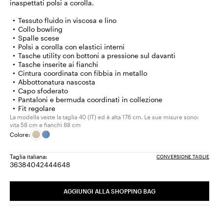
inaspettati polsi a corolla.
Tessuto fluido in viscosa e lino
Collo bowling
Spalle scese
Polsi a corolla con elastici interni
Tasche utility con bottoni a pressione sul davanti
Tasche inserite ai fianchi
Cintura coordinata con fibbia in metallo
Abbottonatura nascosta
Capo sfoderato
Pantaloni e bermuda coordinati in collezione
Fit regolare
La modella veste la taglia 40 (IT) ed è alta 176 cm. Le sue misure sono:
vita 58 cm e fianchi 88 cm
Colore:
Taglia italiana:
CONVERSIONE TAGLIE
36
38
40
42
44
46
48
Taglia:
Taglia:
Taglia:
Taglia:
Taglia:
Taglia:
Taglia:
36
38
40
42
44
46
48
AGGIUNGI ALLA SHOPPING BAG