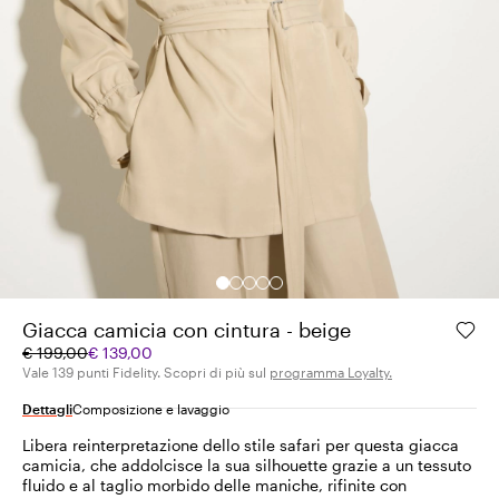
Giacca camicia con cintura - beige
Prezzo
Prezzo
€ 199,00
€ 139,00
originale
corrente
Vale 139 punti Fidelity. Scopri di più sul
programma Loyalty.
€
€
Dettagli
Composizione e lavaggio
199,00
139,00
Libera reinterpretazione dello stile safari per questa giacca
camicia, che addolcisce la sua silhouette grazie a un tessuto
fluido e al taglio morbido delle maniche, rifinite con