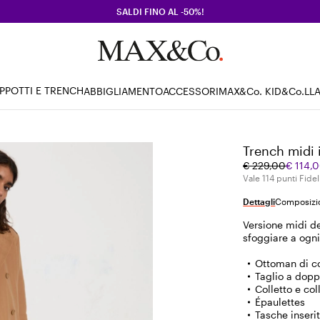
SALDI FINO AL -50%!
PPOTTI E TRENCH
ABBIGLIAMENTO
ACCESSORI
MAX&Co. KID
&Co.LL
Trench midi 
Prezzo
Prezzo
€ 229,00
€ 114,
originale
corrente
Vale 114 punti Fidel
€
€
Dettagli
Composizio
229,00
114,00
Versione midi d
sfoggiare a ogn
Ottoman di c
Taglio a dopp
Colletto e col
Épaulettes
Tasche inseri