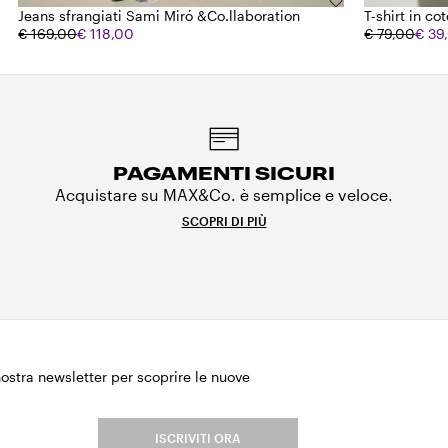
Jeans sfrangiati Sami Miró &Co.llaboration
T-shirt in co
€ 169,00
€ 118,00
€ 79,00
€ 39
PAGAMENTI SICURI
Acquistare su MAX&Co. è semplice e veloce.
SCOPRI DI PIÙ
 nostra newsletter per scoprire le nuove
.
ISCRIVITI ORA