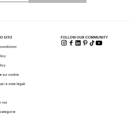
O SITO
FOLLOW OUR COMMUNITY
 condizioni
licy
licy
e sui cookie
ari e note legali
n noi
 categorie