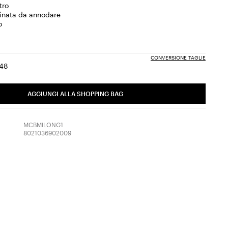
tro
dinata da annodare
o
CONVERSIONE TAGLIE
48
ia:
aglia:
Taglia:
6
48
otto
AGGIUNGI ALLA SHOPPING BAG
inato
MCBMILONG1
8021036902009