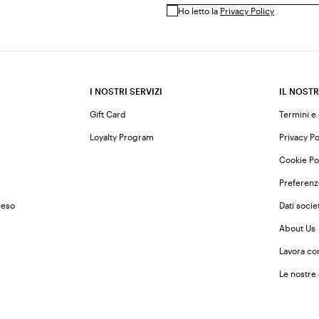
Ho letto la
Privacy Policy
I NOSTRI SERVIZI
IL NOSTR
Gift Card
Termini e
Loyalty Program
Privacy Po
Cookie Po
Preferenz
reso
Dati societ
About Us
Lavora co
Le nostre