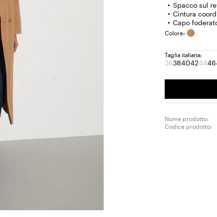
Spacco sul re
Cintura coor
Capo foderat
Colore:
Taglia italiana:
36
38
40
42
44
46
Taglia:
Taglia:
Taglia:
Taglia:
Tagl
T
36
38
40
42
44
4
Prodotto
Prod
terminato
term
Nome prodotto:
Codice prodotto: