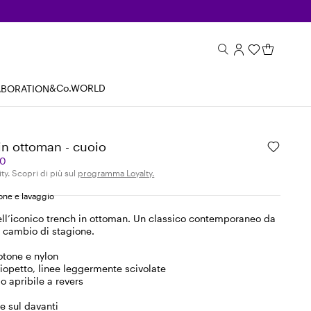
&Co.WORLD
ABORATION
in ottoman - cuoio
00
ity. Scopri di più sul
programma Loyalty.
ne e lavaggio
ell’iconico trench in ottoman. Un classico contemporaneo da
i cambio di stagione.
otone e nylon
iopetto, linee leggermente scivolate
lo apribile a revers
te sul davanti