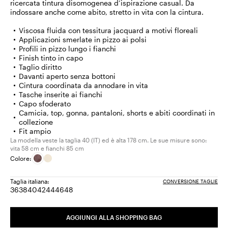
ricercata tintura disomogenea d’ispirazione casual. Da
indossare anche come abito, stretto in vita con la cintura.
Viscosa fluida con tessitura jacquard a motivi floreali
Applicazioni smerlate in pizzo ai polsi
Profili in pizzo lungo i fianchi
Finish tinto in capo
Taglio diritto
Davanti aperto senza bottoni
Cintura coordinata da annodare in vita
Tasche inserite ai fianchi
Capo sfoderato
Camicia, top, gonna, pantaloni, shorts e abiti coordinati in
collezione
Fit ampio
La modella veste la taglia 40 (IT) ed è alta 178 cm. Le sue misure sono:
vita 58 cm e fianchi 85 cm
Colore:
Taglia italiana:
CONVERSIONE TAGLIE
36
38
40
42
44
46
48
Taglia:
Taglia:
Taglia:
Taglia:
Taglia:
Taglia:
Taglia:
36
38
40
42
44
46
48
AGGIUNGI ALLA SHOPPING BAG