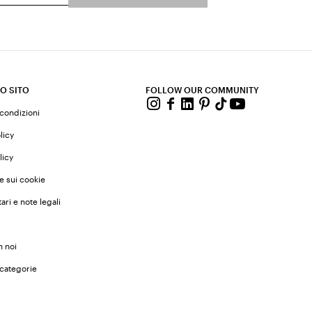
O SITO
FOLLOW OUR COMMUNITY
 condizioni
licy
licy
e sui cookie
ari e note legali
n noi
 categorie