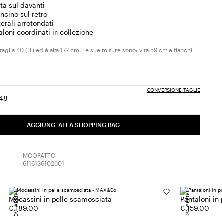
ta sul davanti
ncino sul retro
erali arrotondati
loni coordinati in collezione
taglia 40 (IT) ed è alta 177 cm. Le sue misure sono: vita 59 cm e fianchi
CONVERSIONE TAGLIE
48
ia:
aglia:
Taglia:
6
48
AGGIUNGI ALLA SHOPPING BAG
MCOFATTO
6116136102001
NUOVI ARRIVI
NUOVI ARRIVI
Mocassini in pelle scamosciata
Pantaloni in
€ 189,00
€ 159,00