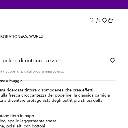
&Co.WORLD
ABORATION
opeline di cotone - azzurro
ity. Scopri di più sul
programma Loyalty.
ne e lavaggio
na ricercata tintura disomogenea che crea effetti
sulla fresca croccantezza del popeline, la classica camicia
a a diventare protagonista degli outfit più stilosi della
otone tinto in capo
sico, spalle leggermente scese
e, polsi alti con bottoni