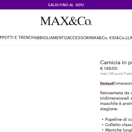
SALDI FINO AL -50%!
PPOTTI E TRENCH
ABBIGLIAMENTO
ACCESSORI
MAX&Co. KID
&Co.LL
Camicia in p
€ 149,00
Vale 149 punti Fidel
Dettagli
Composizio
Reinventata da u
tridimensionali 
maschile è pront
stagione.
Popeline di c
Colletto clas
Maniche lungh