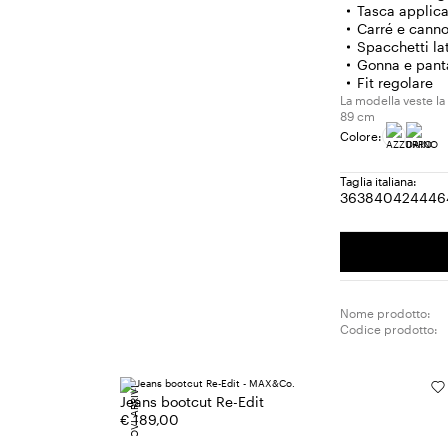
Tasca applica
Carré e canno
Spacchetti lat
Gonna e panta
Fit regolare
La modella veste la 
89 cm
Colore:
Taglia italiana:
36
38
40
42
44
46
Taglia:
Taglia:
Taglia:
Taglia:
Tagl
T
36
38
40
42
44
4
Nome prodotto:
Codice prodotto:
NUOVI ARRIVI
Jeans bootcut Re-Edit
€ 189,00