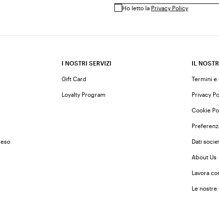
Ho letto la
Privacy Policy
I NOSTRI SERVIZI
IL NOSTR
Gift Card
Termini e
Loyalty Program
Privacy Po
Cookie Po
Preferenz
reso
Dati societ
About Us
Lavora co
Le nostre