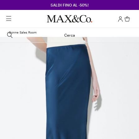
SALDI FINO AL -50%!
Gonne Sales Room
Cerca