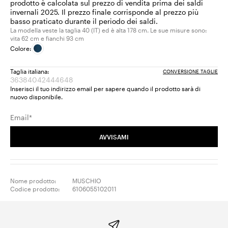
prodotto è calcolata sul prezzo di vendita prima dei saldi
invernali 2025. Il prezzo finale corrisponde al prezzo più
basso praticato durante il periodo dei saldi.
La modella veste la taglia 40 (IT) ed è alta 178 cm. Le sue misure sono:
vita 62 cm e fianchi 93 cm
Colore:
Taglia italiana:
CONVERSIONE TAGLIE
36
38
40
42
44
46
48
Taglia:
Taglia:
Taglia:
Taglia:
Taglia:
Taglia:
Taglia:
Inserisci il tuo indirizzo email per sapere quando il prodotto sarà di
36
38
40
42
44
46
48
nuovo disponibile.
Prodotto
Prodotto
Prodotto
Prodotto
Prodotto
Prodotto
Prodotto
terminato
terminato
terminato
terminato
terminato
terminato
terminato
Email*
AVVISAMI
Nome prodotto:
MUSCHIO
Codice prodotto:
6106055102011