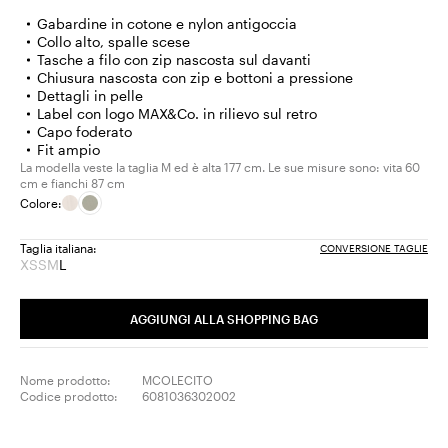
Gabardine in cotone e nylon antigoccia
Collo alto, spalle scese
Tasche a filo con zip nascosta sul davanti
Chiusura nascosta con zip e bottoni a pressione
Dettagli in pelle
Label con logo MAX&Co. in rilievo sul retro
Capo foderato
Fit ampio
La modella veste la taglia M ed è alta 177 cm. Le sue misure sono: vita 60
cm e fianchi 87 cm
Colore:
Taglia italiana:
CONVERSIONE TAGLIE
XS
S
M
L
Taglia:
Taglia:
Taglia:
Taglia:
XS
S
M
L
Prodotto
Prodotto
Prodotto
AGGIUNGI ALLA SHOPPING BAG
terminato
terminato
terminato
Nome prodotto:
MCOLECITO
Codice prodotto:
6081036302002