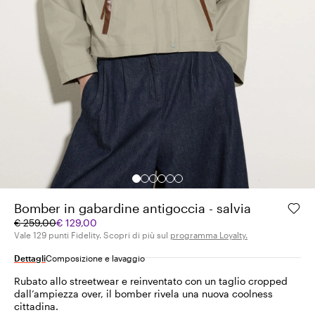
Bomber in gabardine antigoccia - salvia
Prezzo
Prezzo
€ 259,00
€ 129,00
originale
corrente
Vale 129 punti Fidelity. Scopri di più sul
programma Loyalty.
€
€
Dettagli
Composizione e lavaggio
259,00
129,00
Rubato allo streetwear e reinventato con un taglio cropped
dall’ampiezza over, il bomber rivela una nuova coolness
cittadina.