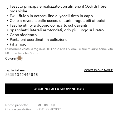
Tessuto principale realizzato con almeno il 50% di fibre
organiche
Twill fluido in cotone, lino e lyocell tinto in capo
Collo a revers, spalle scese, cinturini regolabili ai polsi
Tasche utility a doppio comparto sul davanti
Spacchetti laterali arrotondati, orlo più lungo sul retro
Capo sfoderato
Pantaloni coordinati in collezione
Fit ampio
La modella veste la taglia 40 (IT) ed è alta 177 cm. Le sue misure sono: vita
58 cm e fianchi 89 cm
Colore:
Taglia italiana:
CONVERSIONE TAGLIE
36
38
40
42
44
46
48
Taglia:
Taglia:
Taglia:
Taglia:
Taglia:
Taglia:
Taglia:
36
38
40
42
44
46
48
Prodotto
Prodotto
AGGIUNGI ALLA SHOPPING BAG
terminato
terminato
Nome prodotto:
MCOBOUQUET
Codice prodotto:
6041066402001