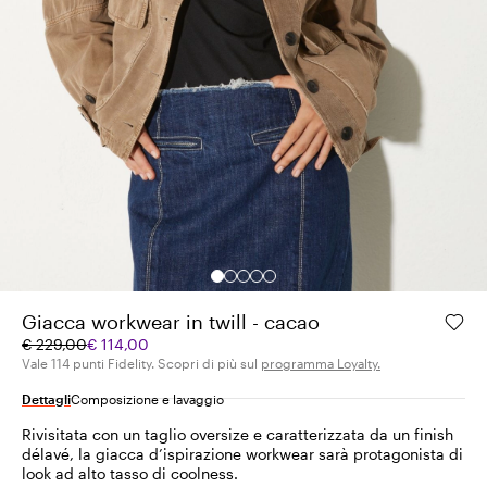
Giacca workwear in twill - cacao
Prezzo
Prezzo
€ 229,00
€ 114,00
originale
corrente
Vale 114 punti Fidelity. Scopri di più sul
programma Loyalty.
€
€
Dettagli
Composizione e lavaggio
229,00
114,00
Rivisitata con un taglio oversize e caratterizzata da un finish
délavé, la giacca d’ispirazione workwear sarà protagonista di
look ad alto tasso di coolness.