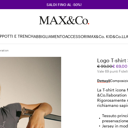
SALDI FINO AL -50%!
PPOTTI E TRENCH
ABBIGLIAMENTO
ACCESSORI
MAX&Co. KID
&Co.LL
oration
Logo T-shirt
Prezzo
Prezzo
€ 99,00
€ 69,00
originale
corrente
Vale 69 punti Fideli
€
€
Dettagli
Composizio
99,00
69,00
La T-shirt icona
&Co.llaboration 
Rigorosamente m
richiamano sapien
Tessuto princ
preservazione
Jersey in mod