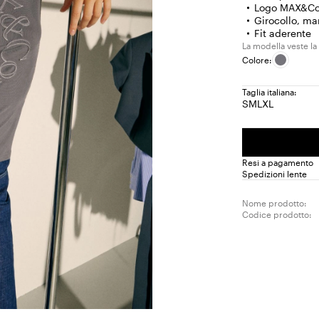
Logo MAX&Co.
Girocollo, ma
Fit aderente
La modella veste la
Colore:
Taglia italiana:
S
M
L
XL
Taglia:
Taglia:
Taglia:
Taglia:
S
M
L
XL
Resi a pagamento
Spedizioni lente
Nome prodotto:
Codice prodotto: