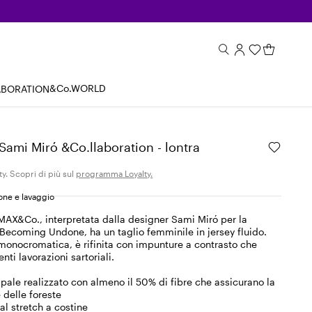
&Co.WORLD
ABORATION
 Sami Miró &Co.llaboration - lontra
ty. Scopri di più sul
programma Loyalty.
ne e lavaggio
 MAX&Co., interpretata dalla designer Sami Miró per la
Becoming Undone, ha un taglio femminile in jersey fluido.
onocromatica, è rifinita con impunture a contrasto che
ti lavorazioni sartoriali.
ipale realizzato con almeno il 50% di fibre che assicurano la
 delle foreste
al stretch a costine