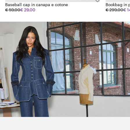
Baseball cap in canapa e cotone
Bookbag in p
€ 59,00
€ 29,00
€ 299,00
€ 1