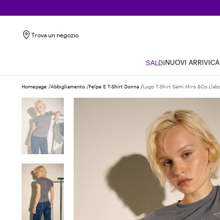
Trova un negozio
NUOVI ARRIVI
CA
SALDI
Homepage
Abbigliamento
Felpe E T-Shirt Donna
Logo T-Shirt Sami Miró &co.llab