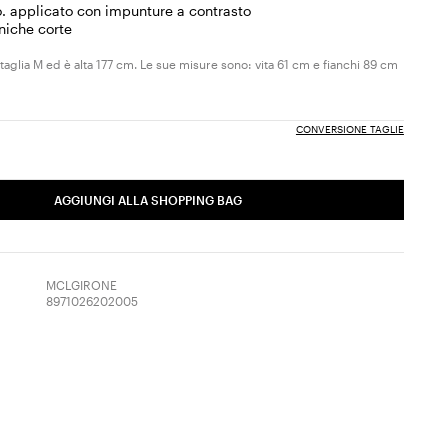
 applicato con impunture a contrasto
niche corte
 taglia M ed è alta 177 cm. Le sue misure sono: vita 61 cm e fianchi 89 cm
CONVERSIONE TAGLIE
AGGIUNGI ALLA SHOPPING BAG
MCLGIRONE
8971026202005