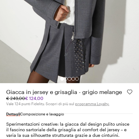
Giacca in jersey e grisaglia - grigio melange
Prezzo
Prezzo
€ 249,00
€ 124,00
originale
corrente
Vale 124 punti Fidelity. Scopri di più sul
programma Loyalty.
€
€
Dettagli
Composizione e lavaggio
249,00
124,00
Sperimentazioni creative: la giacca dal design pulito unisce
il fascino sartoriale della grisaglia al comfort del jersey – e
varia la sua silhouette strutturata grazie a due cinturini.