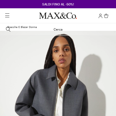
SALDI FINO AL -50%!
Giacche E Blazer Donna
Cerca