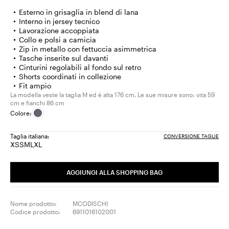
Esterno in grisaglia in blend di lana
Interno in jersey tecnico
Lavorazione accoppiata
Collo e polsi a camicia
Zip in metallo con fettuccia asimmetrica
Tasche inserite sul davanti
Cinturini regolabili al fondo sul retro
Shorts coordinati in collezione
Fit ampio
La modella veste la taglia M ed è alta 176 cm. Le sue misure sono: vita 59
cm e fianchi 86 cm
Colore:
Taglia italiana:
CONVERSIONE TAGLIE
XS
S
M
L
XL
Taglia:
Taglia:
Taglia:
Taglia:
Taglia:
XS
S
M
L
XL
AGGIUNGI ALLA SHOPPING BAG
Nome prodotto:
MCODISCHI
Codice prodotto:
6911016102001