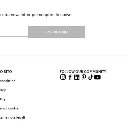
 nostra newsletter per scoprire le nuove
.
ISCRIVITI ORA
O SITO
FOLLOW OUR COMMUNITY
 condizioni
licy
licy
e sui cookie
ari e note legali