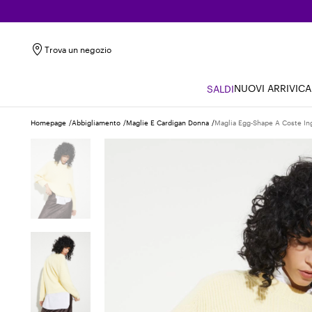
Trova un negozio
NUOVI ARRIVI
CA
SALDI
Homepage
Abbigliamento
Maglie E Cardigan Donna
Maglia Egg-Shape A Coste Ing