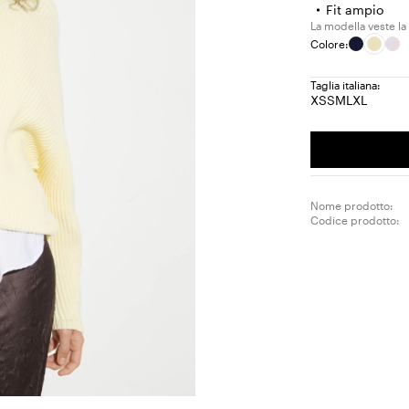
Fit ampio
La modella veste la
Colore:
Taglia italiana:
XS
S
M
L
XL
Taglia:
Taglia:
Taglia:
Taglia:
Taglia:
XS
S
M
L
XL
Nome prodotto:
Codice prodotto: