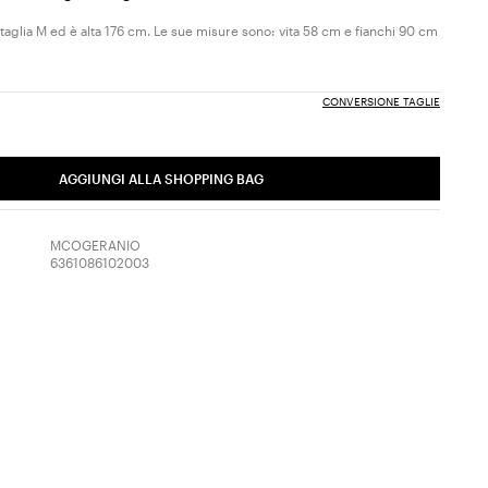
 taglia M ed è alta 176 cm. Le sue misure sono: vita 58 cm e fianchi 90 cm
CONVERSIONE TAGLIE
AGGIUNGI ALLA SHOPPING BAG
MCOGERANIO
6361086102003