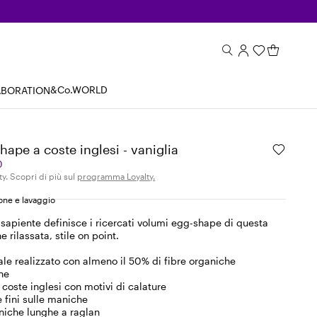
&Co.WORLD
ABORATION
hape a coste inglesi - vaniglia
0
ty. Scopri di più sul
programma Loyalty.
ne e lavaggio
sapiente definisce i ricercati volumi egg-shape di questa
e rilassata, stile on point.
pale realizzato con almeno il 50% di fibre organiche
ne
 coste inglesi con motivi di calature
 fini sulle maniche
niche lunghe a raglan