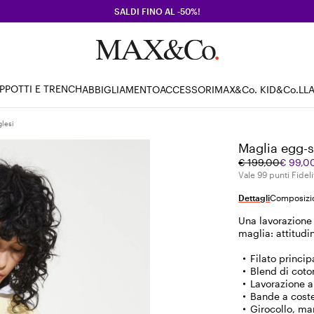
SALDI FINO AL -50%!
PPOTTI E TRENCH
ABBIGLIAMENTO
ACCESSORI
MAX&Co. KID
&Co.LL
lesi
Maglia egg-s
Prezzo
Prezzo
€ 199,00
€ 99,0
originale
corrente
Vale 99 punti Fideli
€
€
Dettagli
Composizio
199,00
99,00
Una lavorazione 
maglia: attitudin
Filato princi
Blend di coto
Lavorazione a
Bande a coste
Girocollo, ma