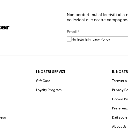
Non perderti nulla! Iscriviti alla
collezioni e le nostre campagne
ter
Email*
Ho letto la
Privacy Policy
I NOSTRI SERVIZI
IL NOSTR
Gift Card
Termini e
Loyalty Program
Privacy Po
Cookie Po
Preferenz
reso
Dati societ
About Us