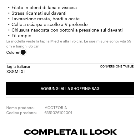
Filato in blend di lana e viscosa
Strass ricamati sul davanti
Lavorazione rasata, bordi a coste
Collo a sciarpa e scollo a V profondo
Chiusura nascosta con bottoni a pressione sul davanti
Fit ampio
La modella veste la taglia M ed è alta 176 cm. Le sue misure sono: vita 59
cm e fianchi 86 cm
Colore:
Taglia italiana:
CONVERSIONE TAGLIE
XS
S
M
L
XL
Taglia:
Taglia:
Taglia:
Taglia:
Taglia:
XS
S
M
L
XL
AGGIUNGI ALLA SHOPPING BAG
Nome prodotto:
MCOTEORIA
Codice prodotto:
6351026102001
COMPLETA IL LOOK