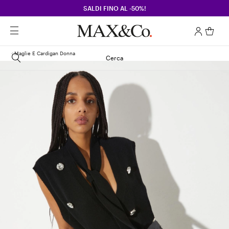
SALDI FINO AL -50%!
Maglie E Cardigan Donna
Cerca