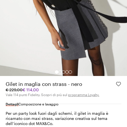
Gilet in maglia con strass - nero
Prezzo
Prezzo
€ 229,00
€ 114,00
originale
corrente
Vale 114 punti Fidelity. Scopri di più sul
programma Loyalty.
€
€
Dettagli
Composizione e lavaggio
229,00
114,00
Per un party look fuori dagli schemi, il gilet in maglia è
ricamato con maxi strass, variazione creativa sul tema
dell’iconico dot MAX&Co.