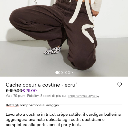
Cache coeur a costine - ecru`
Prezzo
Prezzo
€ 159,00
€ 79,00
originale
corrente
Vale 79 punti Fidelity. Scopri di più sul
programma Loyalty.
€
€
Dettagli
Composizione e lavaggio
159,00
79,00
Lavorato a costine in tricot crêpe sottile, il cardigan ballerina
aggiungerà una nota delicata agli outfit quotidiani e
completerà alla perfezione il party look.