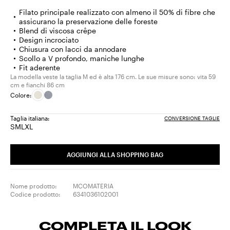
Filato principale realizzato con almeno il 50% di fibre che
assicurano la preservazione delle foreste
Blend di viscosa crêpe
Design incrociato
Chiusura con lacci da annodare
Scollo a V profondo, maniche lunghe
Fit aderente
La modella veste la taglia M ed è alta 176 cm. Le sue misure sono: vita 59
cm e fianchi 86 cm
Colore:
Taglia italiana:
CONVERSIONE TAGLIE
S
M
L
XL
Taglia:
Taglia:
Taglia:
Taglia:
S
M
L
XL
AGGIUNGI ALLA SHOPPING BAG
Nome prodotto:
MCOMATERIA
Codice prodotto:
6341036102001
COMPLETA IL LOOK