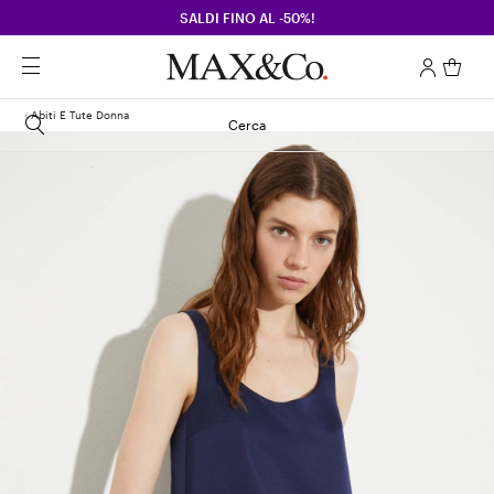
SALDI FINO AL -50%!
Abiti E Tute Donna
Cerca