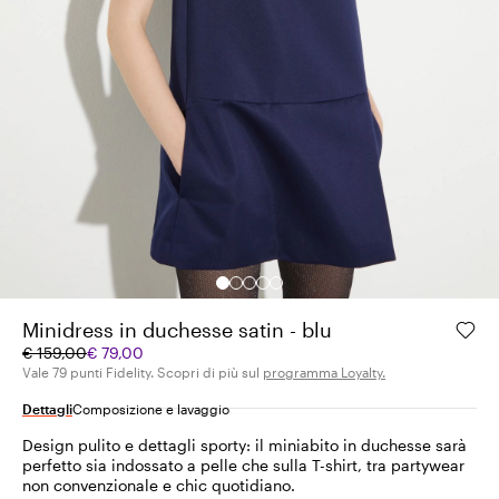
Minidress in duchesse satin - blu
Prezzo
Prezzo
€ 159,00
€ 79,00
originale
corrente
Vale 79 punti Fidelity. Scopri di più sul
programma Loyalty.
€
€
Dettagli
Composizione e lavaggio
159,00
79,00
Design pulito e dettagli sporty: il miniabito in duchesse sarà
perfetto sia indossato a pelle che sulla T-shirt, tra partywear
non convenzionale e chic quotidiano.