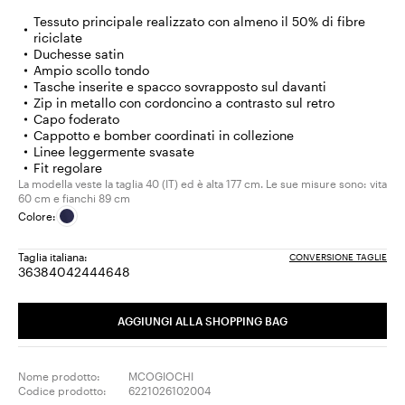
Tessuto principale realizzato con almeno il 50% di fibre
riciclate
Duchesse satin
Ampio scollo tondo
Tasche inserite e spacco sovrapposto sul davanti
Zip in metallo con cordoncino a contrasto sul retro
Capo foderato
Cappotto e bomber coordinati in collezione
Linee leggermente svasate
Fit regolare
La modella veste la taglia 40 (IT) ed è alta 177 cm. Le sue misure sono: vita
60 cm e fianchi 89 cm
Colore:
Taglia italiana:
CONVERSIONE TAGLIE
36
38
40
42
44
46
48
Taglia:
Taglia:
Taglia:
Taglia:
Taglia:
Taglia:
Taglia:
36
38
40
42
44
46
48
AGGIUNGI ALLA SHOPPING BAG
Nome prodotto:
MCOGIOCHI
Codice prodotto:
6221026102004