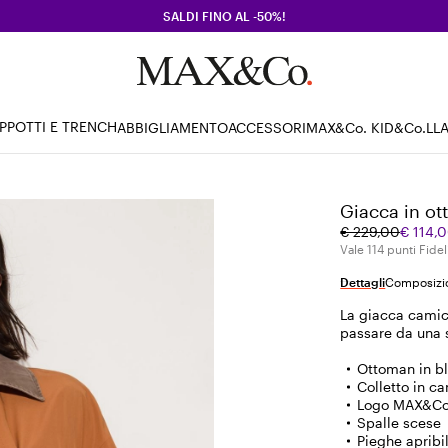
SALDI FINO AL -50%!
PPOTTI E TRENCH
ABBIGLIAMENTO
ACCESSORI
MAX&Co. KID
&Co.LL
Giacca in ot
Prezzo
Prezzo
€ 229,00
€ 114,
originale
corrente
Vale 114 punti Fidel
€
€
Dettagli
Composizio
229,00
114,00
La giacca camic
passare da una s
Ottoman in bl
Colletto in c
Logo MAX&Co.
Spalle scese
Pieghe apribil