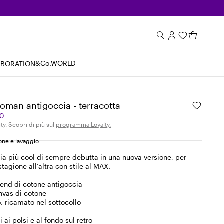
&Co.WORLD
ABORATION
toman antigoccia - terracotta
00
ity. Scopri di più sul
programma Loyalty.
ne e lavaggio
ia più cool di sempre debutta in una nuova versione, per
tagione all’altra con stile al MAX.
end di cotone antigoccia
anvas di cotone
 ricamato nel sottocollo
i ai polsi e al fondo sul retro