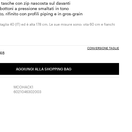
e tasche con zip nascosta sul davanti
bottoni a pressione smaltati in tono
, rifinito con profili piping e in gros-grain
taglia 40 (IT) ed è alta 178 cm. Le sue misure sono: vita 60 cm e fianchi
CONVERSIONE TAGLIE
48
ia:
aglia:
Taglia:
6
48
AGGIUNGI ALLA SHOPPING BAG
MCOHACK1
6021046302003