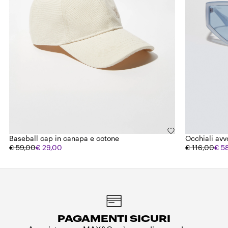
Baseball cap in canapa e cotone
Occhiali avv
€ 59,00
€ 29,00
€ 116,00
€ 5
PAGAMENTI SICURI