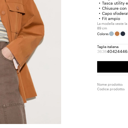
Tasca utility 
Chiusure con 
Capo sfoderato
Fit ampio
La modella veste la 
89 cm
Colore:
Taglia italiana:
36
38
40
42
44
46
Taglia:
Taglia:
Taglia:
Taglia:
Tagl
T
36
38
40
42
44
4
Prodotto
Prodotto
terminato
terminato
Nome prodotto:
Codice prodotto: