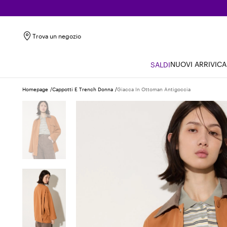
Trova un negozio
NUOVI ARRIVI
CA
SALDI
Homepage
Cappotti E Trench Donna
Giacca In Ottoman Antigoccia