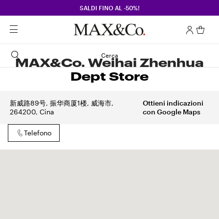
SALDI FINO AL -50%!
Cerca
MAX&Co. Weihai Zhenhua
Dept Store
新威路89号, 振华商厦1楼, 威海市,
Ottieni indicazioni
264200, Cina
con Google Maps
Telefono