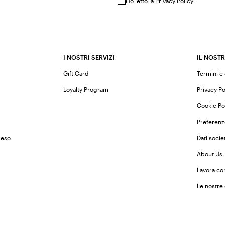
Ho letto la
Privacy Policy
I NOSTRI SERVIZI
IL NOSTR
Gift Card
Termini e
Loyalty Program
Privacy Po
Cookie Po
Preferenz
reso
Dati societ
About Us
Lavora co
Le nostre