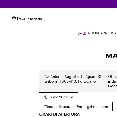
Trova un negozio
NUOVI ARRIVI
CA
SALDI
MA
Av. António Augusto De Aguiar 31,
Ottie
Lisbona, 1069-413, Portogallo
indi
Goog
+351212841951
mccd.lisboa.eci@mmfgshops.com
ORARI DI APERTURA