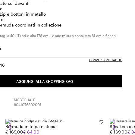
ate sul davanti
ne
zip e bottoni in metallo
to
ermuda coordinati in collezione
taglia 40 (IT) ed è alta 178 cm. Le sue misure sono: vita 61 cm e fianchi
CONVERSIONE TAGLIE
48
ia:
aglia:
Taglia:
6
48
AGGIUNGI ALLA SHOPPING BAG
MCBEGUALE
8041076802001
SALDI
SALDI
Bermuda in felpa e stuoia
Sneakers in 
€ 169,00
€ 84,00
€ 169,00
€ 8