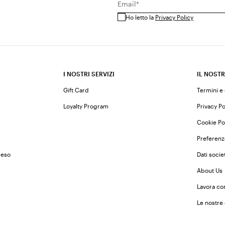
Email*
Ho letto la
Privacy Policy
I NOSTRI SERVIZI
IL NOSTR
Gift Card
Termini e
Loyalty Program
Privacy Po
Cookie Po
Preferenz
reso
Dati societ
About Us
Lavora co
Le nostre