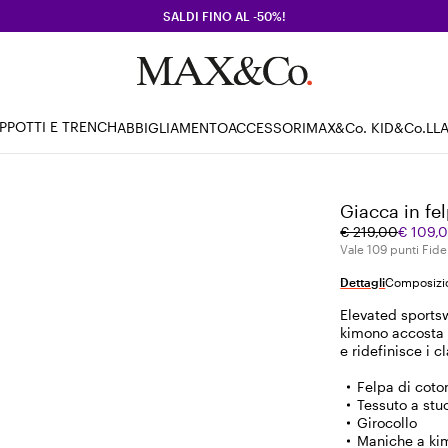
SALDI FINO AL -50%!
PPOTTI E TRENCH
ABBIGLIAMENTO
ACCESSORI
MAX&Co. KID
&Co.LL
Giacca in fel
Prezzo
Prezzo
€ 219,00
€ 109,
originale
corrente
Vale 109 punti Fidel
€
€
Dettagli
Composizio
219,00
109,00
Elevated sports
kimono accosta l
e ridefinisce i cl
Felpa di coto
Tessuto a stu
Girocollo
Maniche a ki