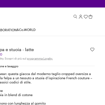
&Co.WORLD
ABORATION
pa e stuoia - latte
00
ity. Scopri di più sul
programma Loyalty.
ne e lavaggio
wear: questa giacca dal moderno taglio cropped oversize a
a felpa a un tessuto a stuoia d’ispirazione French couture –
assici codici di stile.
ne
oia in blend di cotone
mono con lunghezza al gomito