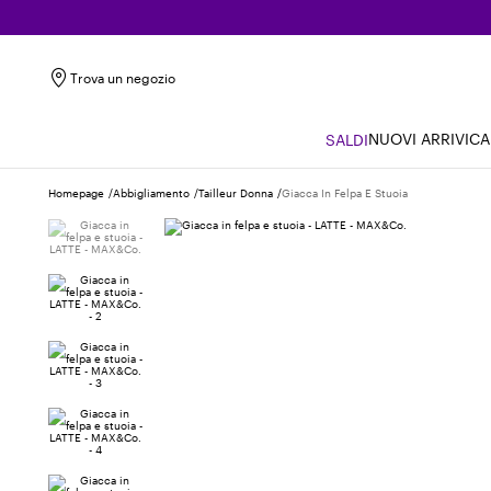
Trova un negozio
NUOVI ARRIVI
CA
SALDI
Homepage
Abbigliamento
Tailleur Donna
Giacca In Felpa E Stuoia