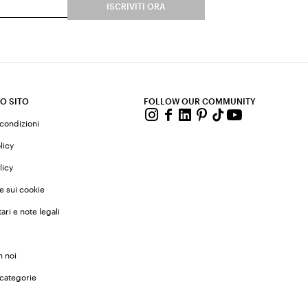
ISCRIVITI ORA
O SITO
FOLLOW OUR COMMUNITY
 condizioni
licy
licy
e sui cookie
ari e note legali
n noi
 categorie