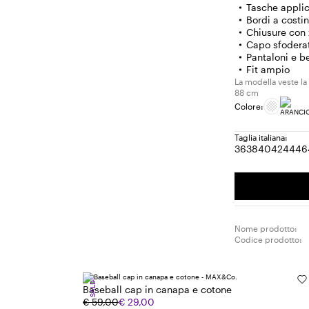
Tasche applic
Bordi a costi
Chiusure con 
Capo sfodera
Pantaloni e b
Fit ampio
La modella veste la 
88 cm
Colore:
Taglia italiana:
36
38
40
42
44
46
Taglia:
Taglia:
Taglia:
Taglia:
Tagl
T
36
38
40
42
44
4
Nome prodotto:
Codice prodotto:
SALDI
Baseball cap in canapa e cotone
€ 59,00
€ 29,00