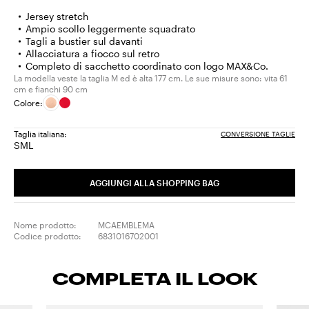
Jersey stretch
Ampio scollo leggermente squadrato
Tagli a bustier sul davanti
Allacciatura a fiocco sul retro
Completo di sacchetto coordinato con logo MAX&Co.
La modella veste la taglia M ed è alta 177 cm. Le sue misure sono: vita 61
cm e fianchi 90 cm
Colore:
Taglia italiana:
CONVERSIONE TAGLIE
S
M
L
Taglia:
Taglia:
Taglia:
S
M
L
AGGIUNGI ALLA SHOPPING BAG
Nome prodotto:
MCAEMBLEMA
Codice prodotto:
6831016702001
COMPLETA IL LOOK