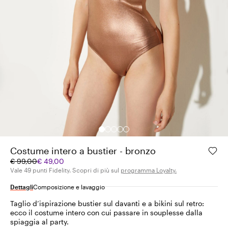
Costume intero a bustier - bronzo
Prezzo
Prezzo
€ 99,00
€ 49,00
originale
corrente
Vale 49 punti Fidelity. Scopri di più sul
programma Loyalty.
€
€
Dettagli
Composizione e lavaggio
99,00
49,00
Taglio d’ispirazione bustier sul davanti e a bikini sul retro:
ecco il costume intero con cui passare in souplesse dalla
spiaggia al party.