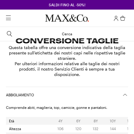
SALDI FINO AL -50%!
Cerca
CONVERSIONE TAGLIE
Questa tabella offre una conversione indicativa della taglia
presente sull'etichetta dei nostri capi nelle rispettive taglie
straniere.
Per ulteriori informazioni relative alle taglie dei nostri
prodotti, il nostro Servizio Clienti è sempre a tua
disposizione.
ABBIGLIAMENTO
Comprende abiti, maglieria, top, camicie, gonne e pantaloni.
Età
4Y
6Y
8Y
10Y
12Y
Altezza
106
120
132
144
156