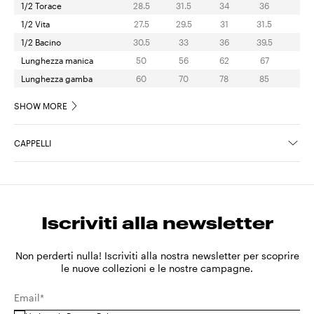
1/2 Torace
28.5
31.5
34
36
38
1/2 Vita
27.5
29.5
31
31.5
32
1/2 Bacino
30.5
33
36
39.5
42
Lunghezza manica
50
56
62
67
72
Lunghezza gamba
60
70
78
85
92
SHOW MORE
CAPPELLI
Comprende cappelli e berretti.
Età
4Y
6Y
8Y
10Y
12Y
Iscriviti alla newsletter
Altezza
106
120
132
144
156
Cappelli
I° (52 CM)
II° (54 CM)
Non perderti nulla! Iscriviti alla nostra newsletter per scoprire
le nuove collezioni e le nostre campagne.
SHOW MORE
Email*